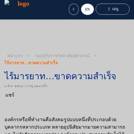
เมนู
EN
หน้าแรก
รอบรู้กับราชวิทยาลัยจุฬาภรณ์
ไร้มารยาท…ขาดความสำเร็จ
ไร้มารยาท…ขาดความสำเร็จ
๑ มี.ค. ๒๕๖๔ | การดู ๘๑๔ ครั้ง
แชร์
องค์กรหรือที่ทำงานคือสังคมรูปแบบหนึ่งที่ประกอบด้วย
บุคลากรหลากประเภท หลายอุปนิสัยมากมายความสามารถ