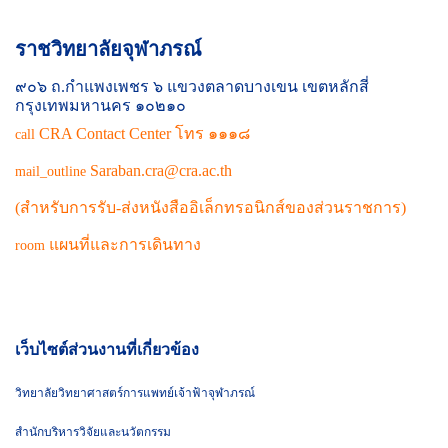
ราชวิทยาลัยจุฬาภรณ์
๙๐๖ ถ.กำแพงเพชร ๖ แขวงตลาดบางเขน เขตหลักสี่
กรุงเทพมหานคร ๑๐๒๑๐
CRA Contact Center โทร ๑๑๑๘
call
Saraban.cra@cra.ac.th
mail_outline
(สำหรับการรับ-ส่งหนังสืออิเล็กทรอนิกส์ของส่วนราชการ)
แผนที่และการเดินทาง
room
เว็บไซต์ส่วนงานที่เกี่ยวข้อง
วิทยาลัยวิทยาศาสตร์การแพทย์เจ้าฟ้าจุฬาภรณ์
สำนักบริหารวิจัยและนวัตกรรม