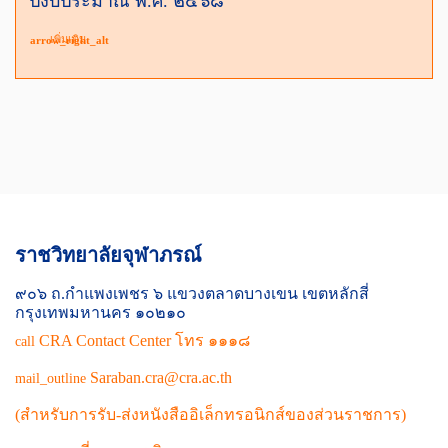
ปีงบประมาณ พ.ศ. ๒๕๖๘
เพิ่มเติม
arrow_right_alt
ราชวิทยาลัยจุฬาภรณ์
๙๐๖ ถ.กำแพงเพชร ๖ แขวงตลาดบางเขน เขตหลักสี่
กรุงเทพมหานคร ๑๐๒๑๐
CRA Contact Center โทร ๑๑๑๘
call
Saraban.cra@cra.ac.th
mail_outline
(สำหรับการรับ-ส่งหนังสืออิเล็กทรอนิกส์ของส่วนราชการ)