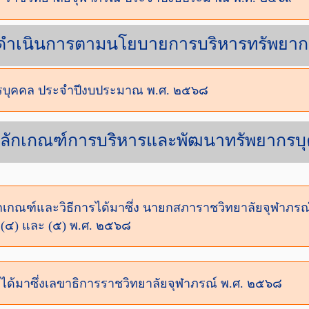
รดำเนินการตามนโยบายการบริหารทรัพยาก
บุคคล ประจำปีงบประมาณ พ.ศ. ๒๕๖๘
หลักเกณฑ์การบริหารและพัฒนาทรัพยากรบ
ลักเกณฑ์และวิธีการได้มาซึ่ง นายกสภาราชวิทยาลัยจุฬาภ
(๔) และ (๕) พ.ศ. ๒๕๖๘
ารได้มาซึ่งเลขาธิการราชวิทยาลัยจุฬาภรณ์ พ.ศ. ๒๕๖๘