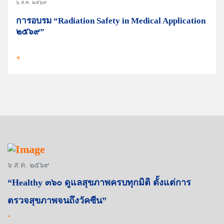
๖ ส.ค. ๒๕๖๙
การอบรม “Radiation Safety in Medical Application
๒๕๖๙”
+
๖ ส.ค. ๒๕๖๙
“Healthy ๓๖๐ ดูแลสุขภาพครบทุกมิติ ตั้งแต่การ
ตรวจสุขภาพจนถึงวัคซีน”
+