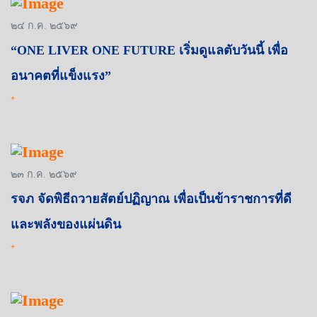
๒๔ ก.ค. ๒๕๖๙
“ONE LIVER ONE FUTURE เริ่มดูแลตับวันนี้ เพื่อ
อนาคตที่แข็งแรง”
+
๒๓ ก.ค. ๒๕๖๙
รจภ จัดพิธีถวายสัตย์ปฏิญาณ เพื่อเป็นข้าราชการที่ดี
และพลังของแผ่นดิน
+