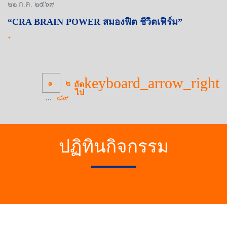
๒๒ ก.ค. ๒๕๖๙
“CRA BRAIN POWER สมองฟิต ชีวิตเฟิร์ม”
+
keyboard_arrow_right
๑
๒
ถัด
ไป
...
๘๙
ปฏิทินกิจกรรม