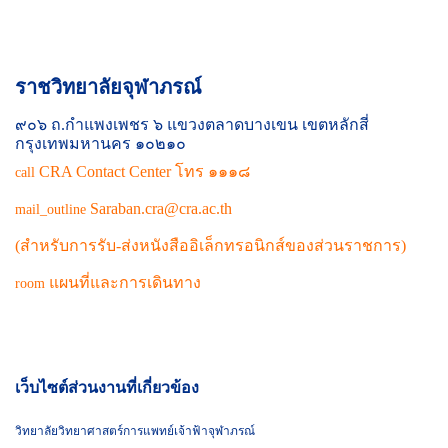
ราชวิทยาลัยจุฬาภรณ์
๙๐๖ ถ.กำแพงเพชร ๖ แขวงตลาดบางเขน เขตหลักสี่
กรุงเทพมหานคร ๑๐๒๑๐
CRA Contact Center โทร ๑๑๑๘
call
Saraban.cra@cra.ac.th
mail_outline
(สำหรับการรับ-ส่งหนังสืออิเล็กทรอนิกส์ของส่วนราชการ)
แผนที่และการเดินทาง
room
เว็บไซต์ส่วนงานที่เกี่ยวข้อง
วิทยาลัยวิทยาศาสตร์การแพทย์เจ้าฟ้าจุฬาภรณ์