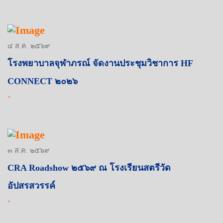
๔ ส.ค. ๒๕๖๙
โรงพยาบาลจุฬาภรณ์ จัดงานประชุมวิชาการ HF
CONNECT ๒๐๒๖
+
๓ ส.ค. ๒๕๖๙
CRA Roadshow ๒๕๖๙ ณ โรงเรียนสตรีวัด
อัปสรสวรรค์
+