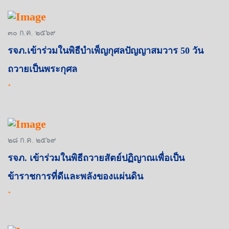
๓๐ ก.ค. ๒๕๖๙
รจภ.เข้าร่วมในพิธีบำเพ็ญกุศลปัญญาสมวาร 50 วัน
ถวายเป็นพระกุศล
+
๒๘ ก.ค. ๒๕๖๙
รจภ. เข้าร่วมในพิธีถวายสัตย์ปฏิญาณเพื่อเป็น
ข้าราชการที่ดีและพลังของแผ่นดิน
+