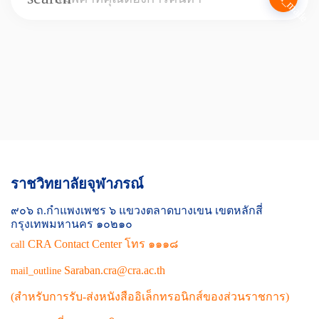
call_made
ราชวิทยาลัยจุฬาภรณ์
๙๐๖ ถ.กำแพงเพชร ๖ แขวงตลาดบางเขน เขตหลักสี่
กรุงเทพมหานคร ๑๐๒๑๐
CRA Contact Center โทร ๑๑๑๘
call
Saraban.cra@cra.ac.th
mail_outline
(สำหรับการรับ-ส่งหนังสืออิเล็กทรอนิกส์ของส่วนราชการ)