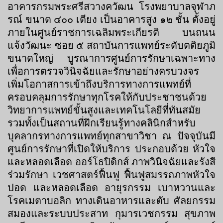
อาคารกรมพระศรีสวางควัฒน โรงพยาบาลจุฬาภ
รณ์ ขนาด ๔๐๐ เตียง เป็นอาคารสูง ๑๒ ชั้น ตั้งอยู่
ภายในศูนย์ราชการเฉลิมพระเกียรติ บนถนน
แจ้งวัฒนะ ซอย ๕ สถาบันการแพทย์ระดับตติยภูมิ
ขนาดใหญ่ บูรณาการศูนย์การรักษาเฉพาะทาง
เพื่อการตรวจวินิจฉัยและรักษาอย่างครบวงจร
เพิ่มโอกาสการเข้าถึงบริการทางการแพทย์ที่
ครอบคลุมการรักษาทุกโรคให้กับประชาชนด้วย
วิทยาการแพทย์ขั้นสูงและเทคโนโลยีที่ทันสมัย
รวมทั้งเป็นสถานที่ฝึกเรียนรู้ทางคลินิกสำหรับ
บุคลากรทางการแพทย์ทุกสาขาวิชา ณ ปัจจุบันมี
ศูนย์การรักษาที่เปิดให้บริการ ประกอบด้วย หัวใจ
และหลอดเลือด ออร์โธปิดิกส์ ภาพวินิจฉัยและรังสี
ร่วมรักษา เวชศาสตร์ฟื้นฟู ฟื้นฟูสมรรถภาพหัวใจ
ปอด และหลอดเลือด อายุรกรรม เบาหวานและ
โรคเมตาบอลิก ทางเดินอาหารและตับ ศัลยกรรม
สมองและระบบประสาท กุมารเวชกรรม สุขภาพ