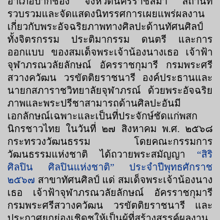
อำเภอปากช่อง จังหวัดนครราชสีมา สถานที่
รวบรวมและจัดแสดงนิทรรศการเผยแพร่ผลงาน
เกี่ยวกับพระอัจฉริยภาพทางศิลปะด้านทัศนศิลป์
ทั้งจิตรกรรม ประติมากรรม ดนตรี และการ
ออกแบบ ของสมเด็จพระเจ้าน้องนางเธอ เจ้าฟ้า
จุฬาภรณวลัยลักษณ์ อัครราชกุมารี กรมพระศรี
สวางควัฒน วรขัตติยราชนารี องค์ประธานและ
นายกสภาราชวิทยาลัยจุฬาภรณ์ ด้วยพระอัจฉริย
ภาพและพระปรีชาสามารถด้านศิลปะอันมี
เอกลักษณ์เฉพาะและเป็นที่ประจักษ์ชัดแก่พสก
นิกรชาวไทย ในวันที่ ๒๗ สิงหาคม พ.ศ. ๒๕๖๘
กระทรวงวัฒนธรรม โดยคณะกรรมการ
วัฒนธรรมแห่งชาติ ได้ถวายพระสมัญญา
“สิริ
ศิลปิน ศิลปินแห่งชาติ” ประจำปีพุทธศักราช
๒๕๖๗
สาขาทัศนศิลป์ แด่ สมเด็จพระเจ้าน้องนาง
เธอ เจ้าฟ้าจุฬาภรณวลัยลักษณ์ อัครราชกุมารี
กรมพระศรีสวางควัฒน วรขัตติยราชนารี และ
ประกาศยกย่องเชิดชูให้เป็นผู้ที่สร้างสรรค์ผลงาน