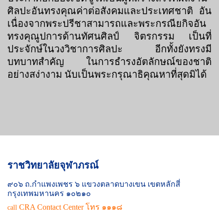
ศิลปะอันทรงคุณค่าต่อสังคมและประเทศชาติ อัน
เนื่องจากพระปรีชาสามารถและพระกรณียกิจอัน
ทรงคุณูปการด้านทัศนศิลป์ จิตรกรรม เป็นที่
ประจักษ์ในวงวิชาการศิลปะ อีกทั้งยังทรงมี
บทบาทสำคัญ ในการธำรงอัตลักษณ์ของชาติ
อย่างสง่างาม นับเป็นพระกรุณาธิคุณหาที่สุดมิได้
ราชวิทยาลัยจุฬาภรณ์
๙๐๖ ถ.กำแพงเพชร ๖ แขวงตลาดบางเขน เขตหลักสี่
กรุงเทพมหานคร ๑๐๒๑๐
CRA Contact Center โทร ๑๑๑๘
call