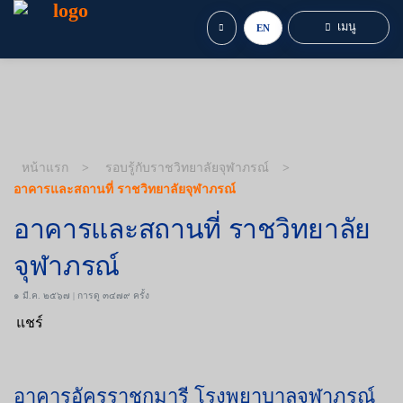
เมนู
EN
หน้าแรก
รอบรู้กับราชวิทยาลัยจุฬาภรณ์
อาคารและสถานที่ ราชวิทยาลัยจุฬาภรณ์
อาคารและสถานที่ ราชวิทยาลัย
จุฬาภรณ์
๑ มี.ค. ๒๕๖๗ | การดู ๓๔๗๙ ครั้ง
แชร์
อาคารอัครราชกุมารี โรงพยาบาลจุฬาภรณ์