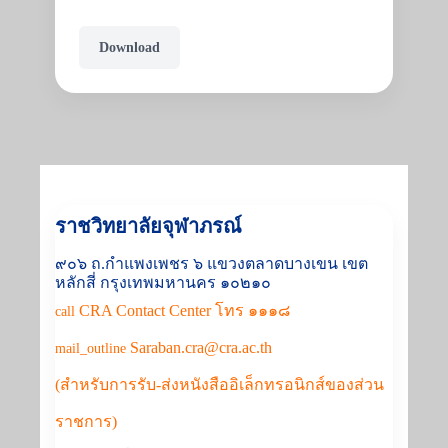
Download
ราชวิทยาลัยจุฬาภรณ์
๙๐๖ ถ.กำแพงเพชร ๖ แขวงตลาดบางเขน เขต
หลักสี่ กรุงเทพมหานคร ๑๐๒๑๐
CRA Contact Center โทร ๑๑๑๘
call
Saraban.cra@cra.ac.th
mail_outline
(สำหรับการรับ-ส่งหนังสืออิเล็กทรอนิกส์ของส่วน
ราชการ)