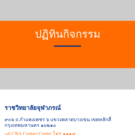
ปฏิทินกิจกรรม
ราชวิทยาลัยจุฬาภรณ์
๙๐๖ ถ.กำแพงเพชร ๖ แขวงตลาดบางเขน เขตหลักสี่
กรุงเทพมหานคร ๑๐๒๑๐
CRA Contact Center โทร ๑๑๑๘
call