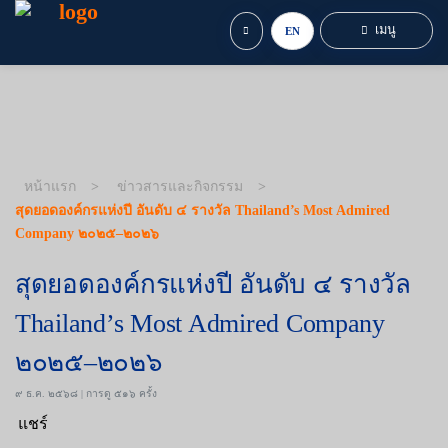
เมนู
EN
หน้าแรก
ข่าวสารและกิจกรรม
สุดยอดองค์กรแห่งปี อันดับ ๔ รางวัล Thailand’s Most Admired
Company ๒๐๒๕–๒๐๒๖
สุดยอดองค์กรแห่งปี อันดับ ๔ รางวัล
Thailand’s Most Admired Company
๒๐๒๕–๒๐๒๖
๙ ธ.ค. ๒๕๖๘ | การดู ๕๑๖ ครั้ง
แชร์