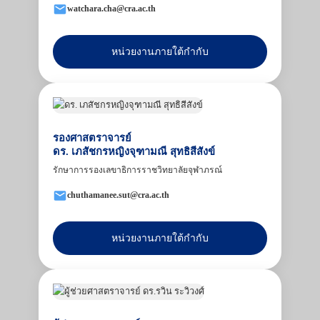
watchara.cha@cra.ac.th
หน่วยงานภายใต้กำกับ
รองศาสตราจารย์
ดร. เภสัชกรหญิงจุฑามณี สุทธิสีสังข์
รักษาการรองเลขาธิการราชวิทยาลัยจุฬาภรณ์
chuthamanee.sut@cra.ac.th
หน่วยงานภายใต้กำกับ