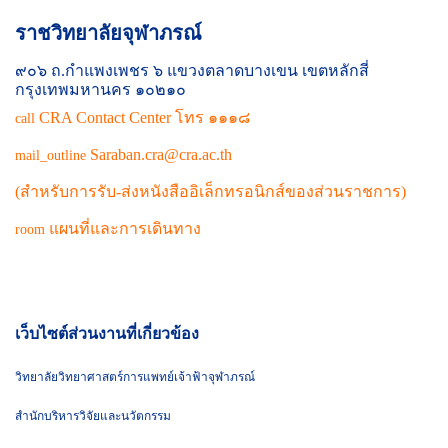
ราชวิทยาลัยจุฬาภรณ์
๙๐๖ ถ.กำแพงเพชร ๖ แขวงตลาดบางเขน เขตหลักสี่
กรุงเทพมหานคร ๑๐๒๑๐
CRA Contact Center โทร ๑๑๑๘
call
Saraban.cra@cra.ac.th
mail_outline
(สำหรับการรับ-ส่งหนังสืออิเล็กทรอนิกส์ของส่วนราชการ)
แผนที่และการเดินทาง
room
เว็บไซต์ส่วนงานที่เกี่ยวข้อง
วิทยาลัยวิทยาศาสตร์การแพทย์เจ้าฟ้าจุฬาภรณ์
สำนักบริหารวิจัยและนวัตกรรม