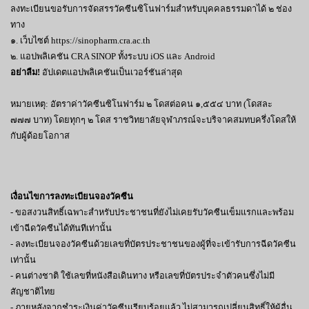
ลงทะเบียนขอรับการจัดสรรวัคซีนซิโนฟาร์มสำหรับบุคคลธรรมดาได้ ๒ ช่อง
ทาง
๑. เว็บไซต์ https://sinopharm.cra.ac.th
๒. แอปพลิเคชัน CRA SINOP ทั้งระบบ iOS และ Android
อย่าลืม!
อัปเดตแอปพลิเคชันเป็นเวอร์ชันล่าสุด
หมายเหตุ: อัตราค่าวัคซีนซิโนฟาร์ม ๒ โดสต่อคน ๑,๕๕๔ บาท (โดสละ
๗๗๗ บาท) โดยทุกๆ ๒ โดส ราชวิทยาลัยจุฬาภรณ์จะบริจาคสมทบครึ่งโดสให้
กับผู้ด้อยโอกาส
เงื่อนไขการลงทะเบียนจองวัคซีน
- ขอสงวนสิทธิ์เฉพาะสำหรับประชาชนที่ยังไม่เคยรับวัคซีนเข็มแรกและพร้อม
เข้าฉีดวัคซีนได้ทันทีเท่านั้น
- ลงทะเบียนจองวัคซีนด้วยเลขที่บัตรประชาชนของผู้ที่จะเข้ารับการฉีดวัคซีน
เท่านั้น
- คนต่างชาติ ใช้เลขที่หนังสือเดินทาง หรือเลขที่บัตรประจำตัวคนซึ่งไม่มี
สัญชาติไทย
- ภายหลังจากชำระเงินค่าวัคซีนเรียบร้อยแล้ว ไม่สามารถเปลี่ยนสิทธิ์ให้ผู้อื่น