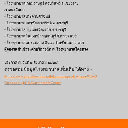
• โรงพยาบาลเกษมราษฎร์ ศรีบุรินทร์ จ.เชียงราย
ภาคตะวันตก
• โรงพยาบาลประจวบคีรีขันธ์
• โรงพยาบาลมหาชัยเพชรรัชต์ จ.เพชรบุรี
• โรงพยาบาลกรุงเทพเมืองราช จ.ราชบุรี
• โรงพยาบาลสินแพทย์กาญจนบุรี จ.กาญจนบุรี
• โรงพยาบาลนครแม่สอด อินเตอร์เนชั่นแนล จ.ตาก
ผู้จองวัคซีนชำระค่าบริการฉีด ณ โรงพยาบาลโดยตรง
ประกาศ ณ วันที่ ๙ สิงหาคม ๒๕๖๔
ตรวจสอบข้อมูลโรงพยาบาลเพิ่มเติม ได้ทาง
>
https://www.chulabhornhospital.com/page.php?name=1540
Facebook: @CRAVaccineinfoCenter