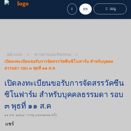
เมนู
EN
หน้าแรก
ข่าวสารและกิจกรรม
เปิดลงทะเบียนขอรับการจัดสรรวัคซีนซิโนฟาร์ม สำหรับบุคคล
ธรรมดา รอบ ๓ พุธที่ ๑๑ ส.ค
เปิดลงทะเบียนขอรับการจัดสรรวัคซีน
ซิโนฟาร์ม สำหรับบุคคลธรรมดา รอบ
๓ พุธที่ ๑๑ ส.ค
๑๑ ส.ค. ๒๕๖๔ | การดู ๑๔๙๗๙๓๒ ครั้ง
แชร์