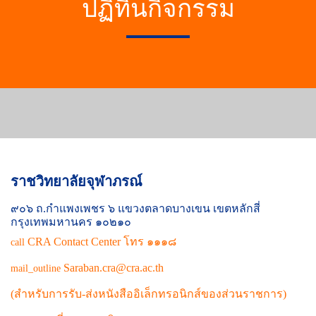
ปฏิทินกิจกรรม
ราชวิทยาลัยจุฬาภรณ์
๙๐๖ ถ.กำแพงเพชร ๖ แขวงตลาดบางเขน เขตหลักสี่
กรุงเทพมหานคร ๑๐๒๑๐
CRA Contact Center โทร ๑๑๑๘
call
Saraban.cra@cra.ac.th
mail_outline
(สำหรับการรับ-ส่งหนังสืออิเล็กทรอนิกส์ของส่วนราชการ)