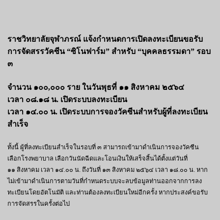
ราชวิทยาลัยจุฬาภรณ์ แจ้งกำหนดการเปิดลงทะเบียนขอรับ
การจัดสรรวัคซีน “ซิโนฟาร์ม” สำหรับ “บุคคลธรรมดา” รอบ
๓
จำนวน ๑๐๐,๐๐๐ ราย ในวันพุธที่ ๑๑ สิงหาคม ๒๕๖๔
เวลา ๐๘.๑๘ น. เปิดระบบลงทะเบียน
เวลา ๑๔.๐๐ น. เปิดระบบการจองวัคซีนสำหรับผู้ที่ลงทะเบียน
สำเร็จ
ทั้งนี้ ผู้ที่ลงทะเบียนสำเร็จในรอบที่ ๓ สามารถเข้ามาดำเนินการจองวัคซีน
เลือกโรงพยาบาล เลือกวันนัดฉีดและโอนเงินให้เสร็จสิ้นได้ตั้งแต่วันที่
๑๑ สิงหาคม เวลา ๑๔.๐๐ น. ถึงวันที่ ๑๓ สิงหาคม ๒๕๖๔ เวลา ๑๘.๐๐ น. หาก
ไม่เข้ามาดำเนินการตามวันที่กำหนดระบบจะลบข้อมูลท่านออกจากการลง
ทะเบียนโดยอัตโนมัติ และท่านต้องลงทะเบียนใหม่อีกครั้ง หากประสงค์ขอรับ
การจัดสรรในครั้งต่อไป