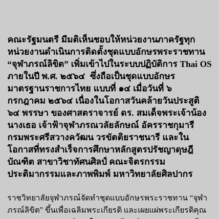
คณะรัฐมนตรี มีมติเห็นชอบให้หน่วยงานภาครัฐทุก
หน่วยงานดำเนินการติดตั้งชุดแบบอักษรพระราชทาน
“จุฬาภรณ์ลิขิต” เพิ่มเข้าไปในระบบปฏิบัติการ Thai OS
ภายในปี พ.ศ. ๒๕๖๔ ซึ่งถือเป็นชุดแบบอักษร
มาตรฐานราชการไทย แบบที่ ๑๔ เมื่อวันที่ ๖
กรกฎาคม ๒๕๖๔ เนื่องในโอกาสวันคล้ายวันประสูติ
๖๔ พรรษา ของศาสตราจารย์ ดร. สมเด็จพระเจ้าน้อง
นางเธอ เจ้าฟ้าจุฬาภรณวลัยลักษณ์ อัครราชกุมารี
กรมพระศรีสวางควัฒน วรขัตติยราชนารี และใน
โอกาสที่ทรงสำเร็จการศึกษาหลักสูตรปรัชญาดุษฎี
บัณฑิต สาขาวิชาทัศนศิลป์ คณะจิตรกรรม
ประติมากรรมและภาพพิมพ์ มหาวิทยาลัยศิลปากร
ราชวิทยาลัยจุฬาภรณ์จัดทำชุดแบบอักษรพระราชทาน “จุฬา
ภรณ์ลิขิต” ขึ้นเพื่อเฉลิมพระเกียรติ และเผยแผ่พระเกียรติคุณ