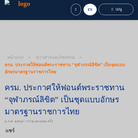
เมนู
EN
หน้าแรก
ข่าวสารและกิจกรรม
ครม. ประกาศให้ฟอนต์พระราชทาน “จุฬาภรณ์ลิขิต” เป็นชุดแบบ
อักษรมาตรฐานราชการไทย
ครม. ประกาศให้ฟอนต์พระราชทาน
“จุฬาภรณ์ลิขิต” เป็นชุดแบบอักษร
มาตรฐานราชการไทย
๖ ก.ค. ๒๕๖๔ | การดู ๒๙๔๘๒ ครั้ง
แชร์