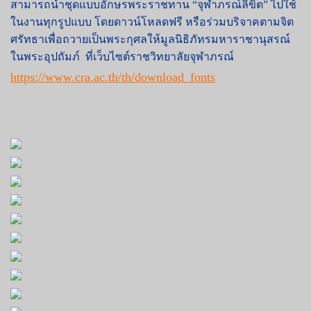
สามารถนำชุดแบบอักษรพระราชทาน “จุฬาภรณ์ลิขิต” ไปใช้
ในงานทุกรูปแบบ โดยดาวน์โหลดฟรี หรือร่วมบริจาคตามจิต
ศรัทธาเพื่อถวายเป็นพระกุศลให้มูลนิธิภัทรมหาราชานุสรณ์
ในพระอุปถัมภ์ ที่เว็บไซต์ราชวิทยาลัยจุฬาภรณ์
https://www.cra.ac.th/th/download_fonts