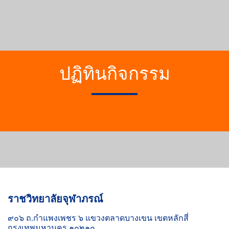
ปฏิทินกิจกรรม
ราชวิทยาลัยจุฬาภรณ์
๙๐๖ ถ.กำแพงเพชร ๖ แขวงตลาดบางเขน เขตหลักสี่
กรุงเทพมหานคร ๑๐๒๑๐