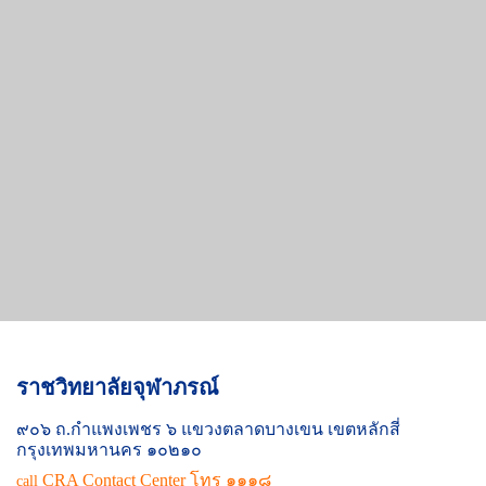
ราชวิทยาลัยจุฬาภรณ์
๙๐๖ ถ.กำแพงเพชร ๖ แขวงตลาดบางเขน เขตหลักสี่
กรุงเทพมหานคร ๑๐๒๑๐
CRA Contact Center โทร ๑๑๑๘
call