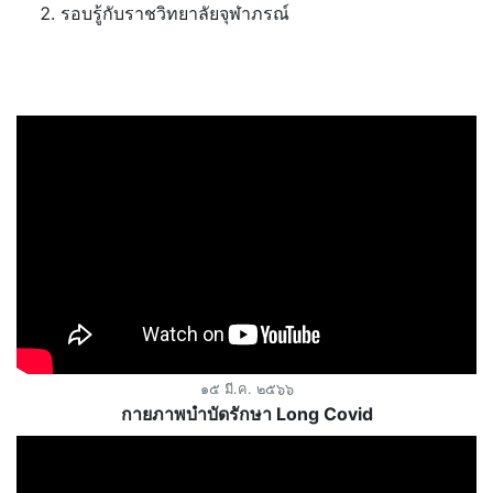
รอบรู้กับราชวิทยาลัยจุฬาภรณ์
ซีอาร์เอ จุฬาภรณ์แชนแนล
๑๕ มี.ค. ๒๕๖๖
กายภาพบำบัดรักษา Long Covid