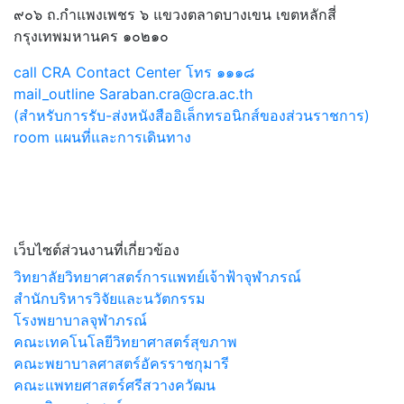
๙๐๖ ถ.กำแพงเพชร ๖ แขวงตลาดบางเขน เขตหลักสี่
กรุงเทพมหานคร ๑๐๒๑๐
call
CRA Contact Center โทร ๑๑๑๘
mail_outline
Saraban.cra@cra.ac.th
(สำหรับการรับ-ส่งหนังสืออิเล็กทรอนิกส์ของส่วนราชการ)
room
แผนที่และการเดินทาง
เว็บไซต์ส่วนงานที่เกี่ยวข้อง
วิทยาลัยวิทยาศาสตร์การแพทย์เจ้าฟ้าจุฬาภรณ์
สำนักบริหารวิจัยและนวัตกรรม
โรงพยาบาลจุฬาภรณ์
คณะเทคโนโลยีวิทยาศาสตร์สุขภาพ
คณะพยาบาลศาสตร์อัครราชกุมารี
คณะแพทยศาสตร์ศรีสวางควัฒน