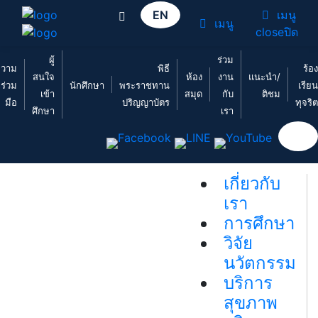
EN
เมนู
เมนู
close
ปิด
ผู้
ร่วม
วาม
พิธี
ร้อง
สนใจ
ห้อง
งาน
แนะนำ/
ร่วม
นักศึกษา
พระราชทาน
เรียน
เข้า
สมุด
กับ
ติชม
มือ
ปริญญาบัตร
ทุจริต
ศึกษา
เรา
EN
เกี่ยวกับ
เรา
การศึกษา
วิจัย
นวัตกรรม
บริการ
สุขภาพ