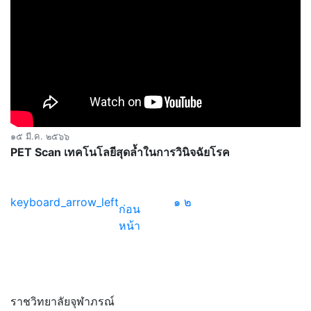
๑๕ มี.ค. ๒๕๖๖
PET Scan เทคโนโลยีสุดล้ำในการวินิจฉัยโรค
keyboard_arrow_left
๑
๒
ก่อน
หน้า
ราชวิทยาลัยจุฬาภรณ์