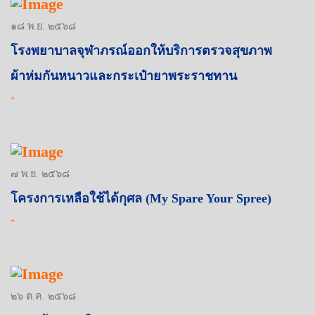
๑๘ พ.ย. ๒๕๖๘
โรงพยาบาลจุฬาภรณ์ออกให้บริการตรวจสุขภาพ
ผ้าห่มกันหนาวและกระเป๋ายาพระราชทาน
+
๗ พ.ย. ๒๕๖๘
โครงการเหลือใช้ได้กุศล (My Spare Your Spree)
+
๒๖ ต.ค. ๒๕๖๘