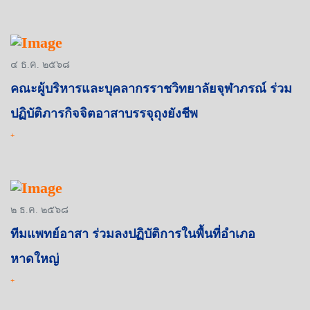
๔ ธ.ค. ๒๕๖๘
คณะผู้บริหารและบุคลากรราชวิทยาลัยจุฬาภรณ์ ร่วม
ปฏิบัติภารกิจจิตอาสาบรรจุถุงยังชีพ
+
๒ ธ.ค. ๒๕๖๘
ทีมแพทย์อาสา ร่วมลงปฏิบัติการในพื้นที่อำเภอ
หาดใหญ่
+