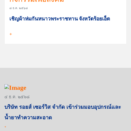
๘ ธ.ค. ๒๕๖๘
เชิญผ้าห่มกันหนาวพระราชทาน จังหวัดร้อยเอ็ด
+
๔ ธ.ค. ๒๕๖๘
บริษัท รอยส์ เซอร์วิส จำกัด เข้าร่วมมอบอุปกรณ์และ
น้ำยาทำความสะอาด
+