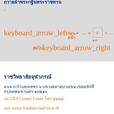
ถวายผ้าพระกฐินพระราชทาน
+
keyboard_arrow_left
๑
...
๔
๕
๖
...
ก่อน
หน้า
๑๓
keyboard_arrow_right
ถัดไป
ราชวิทยาลัยจุฬาภรณ์
๙๐๖ ถ.กำแพงเพชร ๖ แขวงตลาดบางเขน เขตหลักสี่
กรุงเทพมหานคร ๑๐๒๑๐
CRA Contact Center โทร ๑๑๑๘
call
Saraban.cra@cra.ac.th
mail_outline