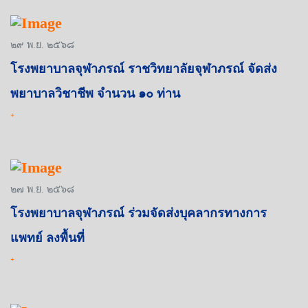
๒๙ พ.ย. ๒๕๖๘
โรงพยาบาลจุฬาภรณ์ ราชวิทยาลัยจุฬาภรณ์ จัดส่ง
พยาบาลวิชาชีพ จำนวน ๑๐ ท่าน
+
๒๗ พ.ย. ๒๕๖๘
โรงพยาบาลจุฬาภรณ์ ร่วมจัดส่งบุคลากรทางการ
แพทย์ ลงพื้นที่
+